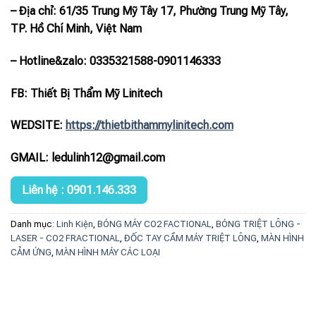
– Địa chỉ: 61/35 Trung Mỹ Tây 17, Phường Trung Mỹ Tây,
TP. Hồ Chí Minh, Việt Nam
– Hotline
&zalo
: 0335321588-0901146333
FB: Thiết Bị Thẩm Mỹ Linitech
WEDSITE:
https://thietbithammylinitech.com
GMAIL: ledulinh12@gmail.com
Liên hệ : 0901.146.333
Danh mục:
Linh Kiện
,
BÓNG MÁY CO2 FACTIONAL
,
BÓNG TRIỆT LÔNG -
LASER - CO2 FRACTIONAL
,
ĐỐC TAY CẦM MÁY TRIỆT LÔNG
,
MÀN HÌNH
CẢM ỨNG
,
MÀN HÌNH MÁY CÁC LOẠI