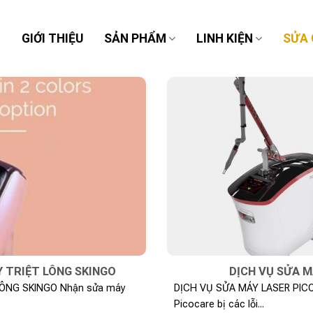
Ủ
GIỚI THIỆU
SẢN PHẨM
LINH KIỆN
SỬA
 TRIỆT LÔNG SKINGO
DỊCH VỤ SỬA 
ÔNG SKINGO Nhận sửa máy
DỊCH VỤ SỬA MÁY LASER PICO
Picocare bị các lỗi...