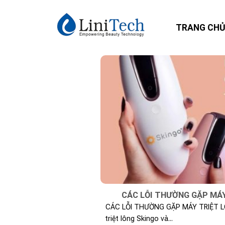
Skip
to
TRANG CH
content
CÁC LỖI THƯỜNG GẶP MÁY
CÁC LỖI THƯỜNG GẶP MÁY TRIỆT L
triệt lông Skingo và...