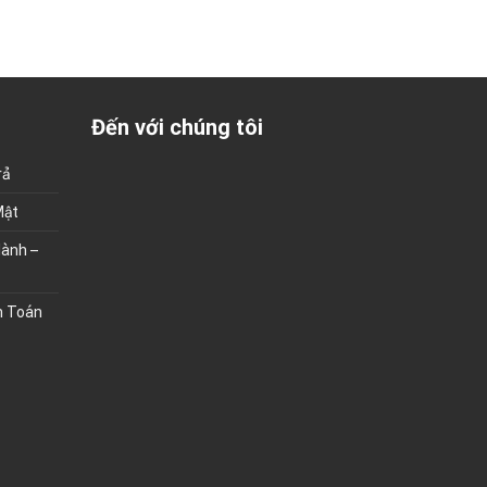
Đến với chúng tôi
rả
Mật
ành –
h Toán