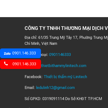
CÔNG TY TNHH THƯƠNG MẠI DỊCH V
Địa chỉ:
61/35 Trung Mỹ Tây 17, Phường Trung Mỹ
Chí Minh, Việt Nam
0901.146.333
Số điện thoại:
0901146333
0901.146.333
Website:
thietbithammylinitech.com
Facebook:
Thiết bị thẩm mỹ Linitech
Email:
ledulinh12@gmail.com
Số GPKD: 0319091114 Do Sở KHĐT TP.HCM