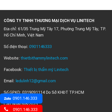
CÔNG TY TNHH THƯƠNG MẠI DỊCH VỤ LINITECH
Địa chỉ:
61/35 Trung Mỹ Tây 17, Phường Trung Mỹ Tây, TP.
Hồ Chí Minh, Việt Nam
Số điện thoại:
0901146333
Website:
thietbithammylinitech.com
Facebook:
Thiết bị thẩm mỹ Linitech
Email:
ledulinh12@gmail.com
Số GPKD: 0319091114 Do Sở KHĐT TP.HCM
0901.146.333
Cấp Ngày 6/8/2025
0901.146.333