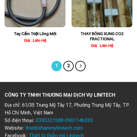
THAY BÓNG XUNG CO2
Tay Cầm Triệt Lông Mới
FRACTIONAL
Giá : Liên Hệ
Giá : Liên Hệ
1
2
CÔNG TY TNHH THƯƠNG MẠI DỊCH VỤ LINITECH
Địa chỉ:
61/35 Trung Mỹ Tây 17, Phường Trung Mỹ Tây, TP.
Hồ Chí Minh, Việt Nam
Số điện thoại:
0335321588-0901146333
Website:
thietbithammylinitech.com
Facebook:
Thiết bị thẩm mỹ Linitech