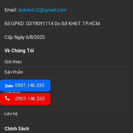
Email:
ledulinh12@gmail.com
Số GPKD: 0319091114 Do Sở KHĐT TP.HCM
Cấp Ngày 6/8/2025
Về Chúng Tối
Giới thiệu
Sản Phẩm
Sửa Chữa
0901.146.333
Linh Kiện
0901.146.333
Tin tức
Liên hệ
Chính Sách