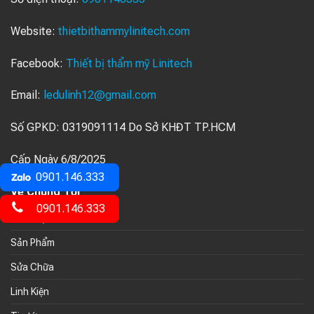
Website:
thietbithammylinitech.com
Facebook:
Thiết bị thẩm mỹ Linitech
Email:
ledulinh12@gmail.com
Số GPKD: 0319091114 Do Sở KHĐT TP.HCM
Cấp Ngày 6/8/2025
0901.146.333
Về Chúng Tối
0901.146.333
Giới thiệu
Sản Phẩm
Sửa Chữa
Linh Kiện