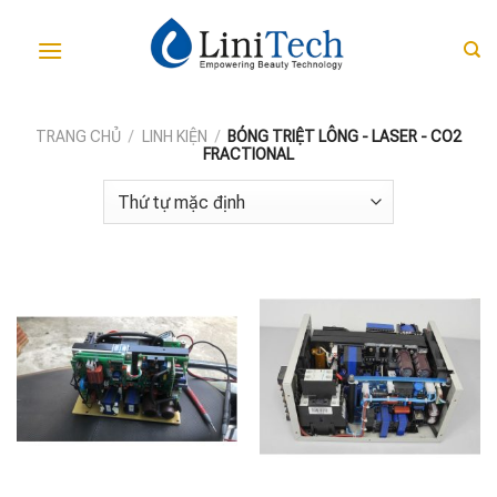
Skip
to
content
TRANG CHỦ
/
LINH KIỆN
/
BÓNG TRIỆT LÔNG - LASER - CO2
FRACTIONAL