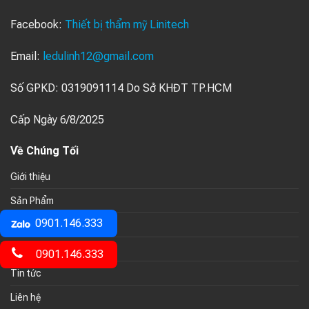
Facebook:
Thiết bị thẩm mỹ Linitech
Email:
ledulinh12@gmail.com
Số GPKD: 0319091114 Do Sở KHĐT TP.HCM
Cấp Ngày 6/8/2025
Về Chúng Tối
Giới thiệu
Sản Phẩm
0901.146.333
Sửa Chữa
Linh Kiện
0901.146.333
Tin tức
Liên hệ