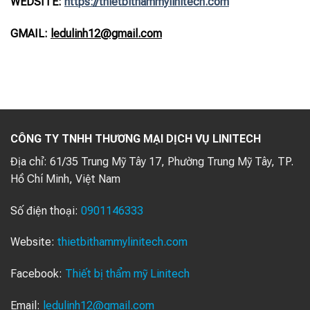
WEDSITE:
https://thietbithammylinitech.com
GMAIL:
ledulinh12@gmail.com
CÔNG TY TNHH THƯƠNG MẠI DỊCH VỤ LINITECH
Địa chỉ:
61/35 Trung Mỹ Tây 17, Phường Trung Mỹ Tây, TP.
Hồ Chí Minh, Việt Nam
Số điện thoại:
0901146333
Website:
thietbithammylinitech.com
Facebook:
Thiết bị thẩm mỹ Linitech
Email:
ledulinh12@gmail.com