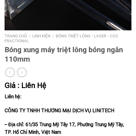
TRANG CHỦ
/
LINH KIỆN
/
BÓNG TRIỆT LÔNG - LASER - CO2
FRACTIONAL
Bóng xung máy triệt lông bóng ngắn
110mm
Giá : Liên Hệ
Liên hệ:
CÔNG TY TNHH THƯƠNG MẠI DỊCH VỤ LINITECH
– Địa chỉ: 61/35 Trung Mỹ Tây 17, Phường Trung Mỹ Tây,
TP. Hồ Chí Minh, Việt Nam