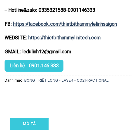
– Hotline
&zalo
: 0335321588-0901146333
FB:
https://
facebook.com/thietbithammylelinhsaigon
WEDSITE:
https://thietbithammylinitech.com
GMAIL:
ledulinh12@gmail.com
Liên hệ : 0901.146.333
Danh mục:
BÓNG TRIỆT LÔNG - LASER - CO2 FRACTIONAL
MÔ TẢ