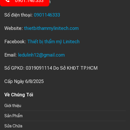
0901.146.333
Hồ Chí Minh, Việt Nam
Số điện thoại:
0901146333
Website:
thietbithammylinitech.com
Facebook:
Thiết bị thẩm mỹ Linitech
Email:
ledulinh12@gmail.com
Số GPKD: 0319091114 Do Sở KHĐT TP.HCM
Cấp Ngày 6/8/2025
Về Chúng Tối
Giới thiệu
Sản Phẩm
Sửa Chữa