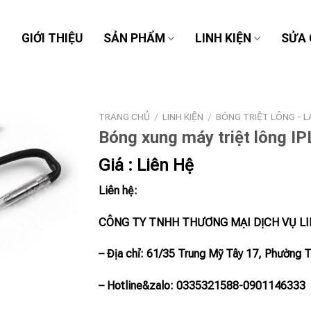
Ủ
GIỚI THIỆU
SẢN PHẨM
LINH KIỆN
SỬA
TRANG CHỦ
/
LINH KIỆN
/
BÓNG TRIỆT LÔNG - L
Bóng xung máy triệt lông IP
Giá : Liên Hệ
Liên hệ:
CÔNG TY TNHH THƯƠNG MẠI DỊCH VỤ L
– Địa chỉ: 61/35 Trung Mỹ Tây 17, Phường 
– Hotline
&zalo
: 0335321588-0901146333