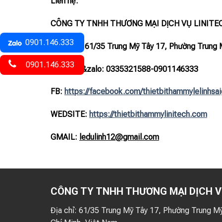
Liên hệ:
CÔNG TY TNHH THƯƠNG MẠI DỊCH VỤ LINITE
0901.146.333
– Địa chỉ: 61/35 Trung Mỹ Tây 17, Phường Trung 
0901.146.333
– Hotline
&zalo
: 0335321588-0901146333
FB:
https://
facebook.com/thietbithammylelinhsa
WEDSITE:
https://thietbithammylinitech.com
GMAIL:
ledulinh12@gmail.com
CÔNG TY TNHH THƯƠNG MẠI DỊCH V
Địa chỉ:
61/35 Trung Mỹ Tây 17, Phường Trung Mỹ