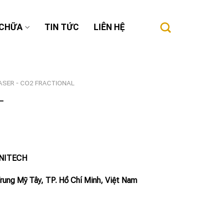
 CHỮA
TIN TỨC
LIÊN HỆ
ASER - CO2 FRACTIONAL
L
INITECH
Trung Mỹ Tây, TP. Hồ Chí Minh, Việt Nam