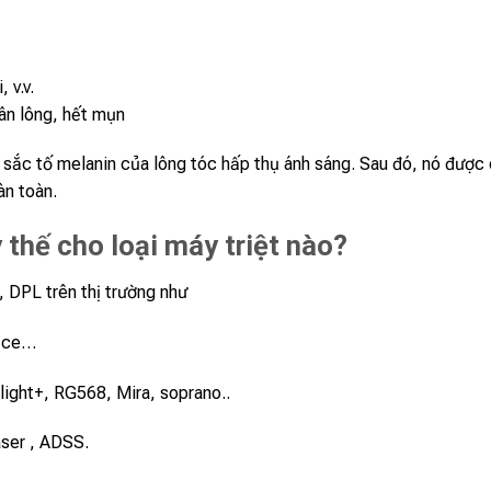
 v.v.
hân lông, hết mụn
sắc tố melanin của lông tóc hấp thụ ánh sáng. Sau đó, nó được 
àn toàn.
 thế cho loại máy triệt nào?
, DPL trên thị trường như
 Ice…
ight+, RG568, Mira, soprano..
aser , ADSS.