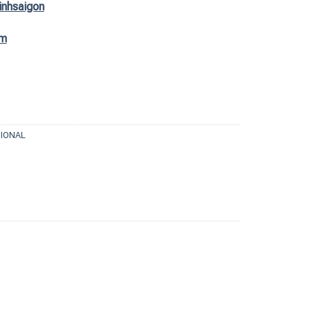
inhsaigon
om
TIONAL