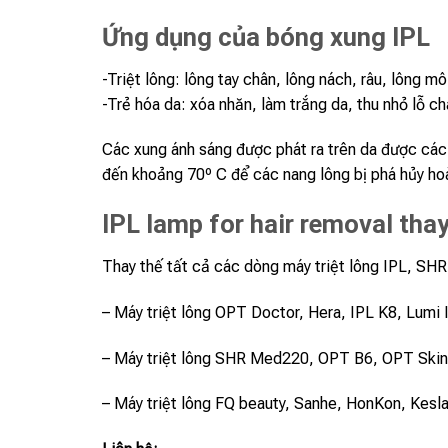
Ứng dụng của bóng xung IPL
-Triệt lông: lông tay chân, lông nách, râu, lông môi,
-Trẻ hóa da: xóa nhăn, làm trắng da, thu nhỏ lỗ c
Các xung ánh sáng được phát ra trên da được các 
đến khoảng 70º C để các nang lông bị phá hủy ho
IPL lamp for hair removal thay
Thay thế tất cả các dòng máy triệt lông IPL, SHR
– Máy triệt lông OPT Doctor, Hera, IPL K8, Lumi
– Máy triệt lông SHR Med220, OPT B6, OPT Skinl
– Máy triệt lông FQ beauty, Sanhe, HonKon, Kesl