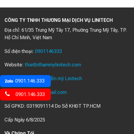
CÔNG TY TNHH THƯƠNG MẠI DỊCH VỤ LINITECH
Địa chỉ:
61/35 Trung Mỹ Tây 17, Phường Trung Mỹ Tây, TP.
Hồ Chí Minh, Việt Nam
Số điện thoại:
0901146333
Website:
thietbithammylinitech.com
Facebook:
Thiết bị thẩm mỹ Linitech
0901.146.333
Email:
ledulinh12@gmail.com
0901.146.333
Số GPKD: 0319091114 Do Sở KHĐT TP.HCM
Cấp Ngày 6/8/2025
Về Chúng Tối