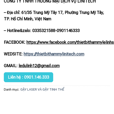
CÔNG TY TNHH THƯƠNG MẠI DỊCH VỤ LINITECH
– Địa chỉ: 61/35 Trung Mỹ Tây 17, Phường Trung Mỹ Tây,
TP. Hồ Chí Minh, Việt Nam
– Hotline
&zalo
: 0335321588-0901146333
FACEBOOK:
https://www.facebook.com/thietbithammylelinhs
WEDSITE:
https://thietbithammylinitech.com
GMAIL:
ledulinh12@gmail.com
Liên hệ : 0901.146.333
Danh mục:
GẬY LASER VÀ GẬY TINH THỂ