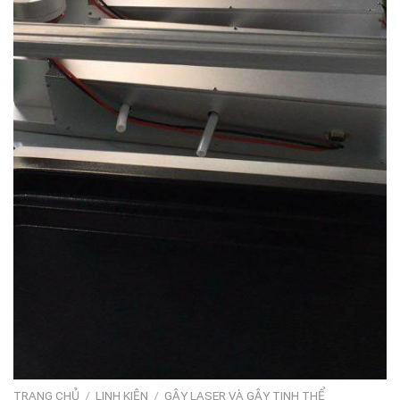
TRANG CHỦ
/
LINH KIỆN
/
GẬY LASER VÀ GẬY TINH THỂ