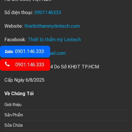
Số điện thoại:
0901146333
Website:
thietbithammylinitech.com
Facebook:
Thiết bị thẩm mỹ Linitech
0901.146.333
Email:
ledulinh12@gmail.com
0901.146.333
Số GPKD: 0319091114 Do Sở KHĐT TP.HCM
Cấp Ngày 6/8/2025
Về Chúng Tối
Giới thiệu
Sản Phẩm
Sửa Chữa