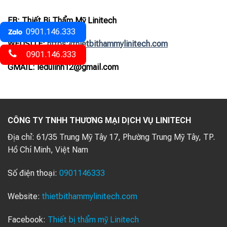
FB: Thiết Bị Thẩm Mỹ Linitech
0901.146.333
WEDSITE:
https://thietbithammylinitech.com
0901.146.333
GMAIL: ledulinh12@gmail.com
CÔNG TY TNHH THƯƠNG MẠI DỊCH VỤ LINITECH
Địa chỉ:
61/35 Trung Mỹ Tây 17, Phường Trung Mỹ Tây, TP.
Hồ Chí Minh, Việt Nam
Số điện thoại:
0901146333
Website:
thietbithammylinitech.com
Facebook:
Thiết bị thẩm mỹ Linitech