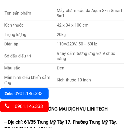
Máy chăm sóc da Aqua Skin Smart
Tên sản phẩm
9in1
Kích thước
42 x 34 x 100 cm
Trọng lượng
20kg.
Điện áp
110V/220V, 50 – 60Hz
9 tay cầm tương ứng với 9 chức
Số đầu điều trị
năng
Màu sắc
Đen
Màn hình điều khiển cảm
Kích thước 10 inch
ứng
0901.146.333
Liên hệ:
0901.146.333
CÔNG TY TNHH THƯƠNG MẠI DỊCH VỤ LINITECH
– Địa chỉ: 61/35 Trung Mỹ Tây 17, Phường Trung Mỹ Tây,