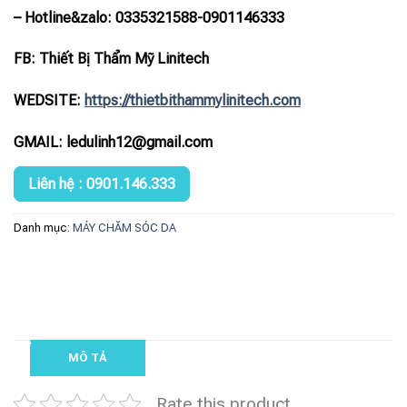
– Hotline
&zalo
: 0335321588-0901146333
FB: Thiết Bị Thẩm Mỹ Linitech
WEDSITE:
https://thietbithammylinitech.com
GMAIL: ledulinh12@gmail.com
Liên hệ : 0901.146.333
Danh mục:
MÁY CHĂM SÓC DA
MÔ TẢ
Rate this product