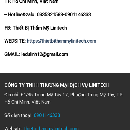
TP. Hồ Chí Minh, Việt Nam
– Hotline
&zalo
: 0335321588-0901146333
FB: Thiết Bị Thẩm Mỹ Linitech
WEDSITE:
https://thietbithammylinitech.com
GMAIL: ledulinh12@gmail.com
CÔNG TY TNHH THƯƠNG MẠI DỊCH VỤ LINITECH
Địa chỉ:
61/35 Trung Mỹ Tây 17, Phường Trung Mỹ Tây, TP.
Hồ Chí Minh, Việt Nam
Số điện thoại:
0901146333
Website:
thietbithammylinitech.com