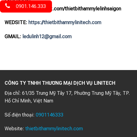
FACEBOOK:
0901.146.333
https://www.facebook.com/thietbithammylelinhsaigon
WEDSITE:
https://thietbithammylinitech.com
GMAIL:
ledulinh12@gmail.com
CÔNG TY TNHH THƯƠNG MẠI DỊCH VỤ LINITECH
Địa chỉ:
61/35 Trung Mỹ Tây 17, Phường Trung Mỹ Tây, TP.
Hồ Chí Minh, Việt Nam
Số điện thoại:
0901146333
Website:
thietbithammylinitech.com