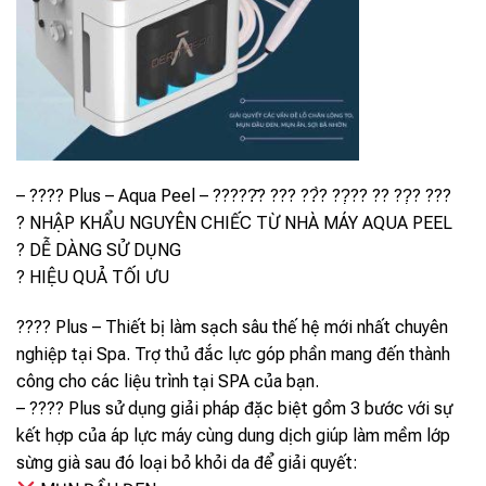
– ???? Plus – Aqua Peel – ?????̂? ??? ??̀? ??̣?? ?? ??̣? ???
? NHẬP KHẨU NGUYÊN CHIẾC TỪ NHÀ MÁY AQUA PEEL
? DỄ DÀNG SỬ DỤNG
? HIỆU QUẢ TỐI ƯU
???? Plus – Thiết bị làm sạch sâu thế hệ mới nhất chuyên
nghiệp tại Spa. Trợ thủ đắc lực góp phần mang đến thành
công cho các liệu trình tại SPA của bạn.
– ???? Plus sử dụng giải pháp đặc biệt gồm 3 bước với sự
kết hợp của áp lực máy cùng dung dịch giúp làm mềm lớp
sừng già sau đó loại bỏ khỏi da để giải quyết: