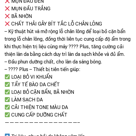
MỤN ĐẦU ĐEN
MỤN ĐẦU TRẮNG
BÃ NHỜN
CHẤT THẢI GÂY BÍT TẮC LỖ CHÂN LÔNG
– Kỹ thuật hút và mở rộng lỗ chân lông để loại bỏ cặn bẩn
trong lỗ chân lông, đồng thời liên tục cung cấp độ ẩm trong
khi thực hiện trị liệu cùng máy ???? Plus, tăng cường cải
thiện làn da bằng cách duy trì làn da sạch khỏe và đủ ẩm.
– Đầu phun dưỡng chất, cho làn da sáng bóng.
– ???? Plus – Thiết bị tiên tiến giúp:
LOẠI BỎ VI KHUẨN
TẨY TẾ BÀO DA CHẾT
LOẠI BỎ CẶN BẨN, BÃ NHỜN
LÀM SẠCH DA
CẢI THIỆN TONE MÀU DA
CUNG CẤP DƯỠNG CHẤT
———————————————–