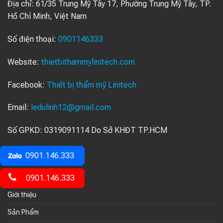
Địa chỉ:
61/35 Trung Mỹ Tây 17, Phường Trung Mỹ Tây, TP.
Hồ Chí Minh, Việt Nam
Số điện thoại:
0901146333
Website:
thietbithammylinitech.com
Facebook:
Thiết bị thẩm mỹ Linitech
Email:
ledulinh12@gmail.com
Số GPKD: 0319091114 Do Sở KHĐT TP.HCM
Cấp Ngày 6/8/2025
0901.146.333
Về Chúng Tối
0901.146.333
Giới thiệu
Sản Phẩm