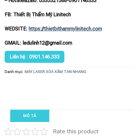
– Hotline
&zalo
: 0335321588-0901146333
FB: Thiết Bị Thẩm Mỹ Linitech
WEDSITE:
https://thietbithammylinitech.com
GMAIL: ledulinh12@gmail.com
Liên hệ : 0901.146.333
Danh mục:
MÁY LASER XÓA XĂM TAN NHANG
MÔ TẢ
Rate this product