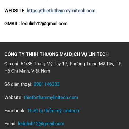
WEDSITE:
https://thietbithammylinitech.com
GMAIL: ledulinh12@gmail.com
CÔNG TY TNHH THƯƠNG MẠI DỊCH VỤ LINITECH
Địa chỉ:
61/35 Trung Mỹ Tây 17, Phường Trung Mỹ Tây, TP.
Hồ Chí Minh, Việt Nam
Số điện thoại:
0901146333
Website:
thietbithammylinitech.com
Facebook:
Thiết bị thẩm mỹ Linitech
Email:
ledulinh12@gmail.com