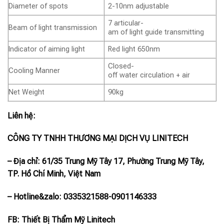
Diameter of spots
2-10nm adjustable
7 articular-
Beam of light transmission
am of light guide transmitting
Indicator of aiming light
Red light 650nm
Closed-
Cooling Manner
off water circulation + air
Net Weight
90kg
Liên hệ:
CÔNG TY TNHH THƯƠNG MẠI DỊCH VỤ LINITECH
– Địa chỉ: 61/35 Trung Mỹ Tây 17, Phường Trung Mỹ Tây,
TP. Hồ Chí Minh, Việt Nam
– Hotline
&zalo
: 0335321588-0901146333
FB: Thiết Bị Thẩm Mỹ Linitech