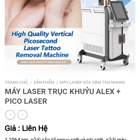
TRANG CHỦ
/
SẢN PHẨM
/
MÁY LASER XÓA XĂM TAN NHANG
MÁY LASER TRỤC KHUỶU ALEX +
PICO LASER
Giá : Liên Hệ
1.1064 nm: xử lý sắc tố ngoại sinh và nội sinh, xử lý màu