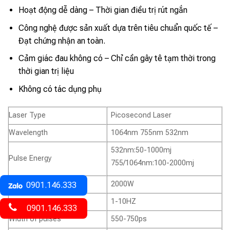
Hoạt động dễ dàng – Thời gian điều trị rút ngắn
Công nghệ được sản xuất dựa trên tiêu chuẩn quốc tế –
Đạt chứng nhận an toàn.
Cảm giác đau không có – Chỉ cần gây tê tạm thời trong
thời gian trị liệu
Không có tác dụng phụ
Laser Type
Picosecond Laser
Wavelength
1064nm 755nm 532nm
532nm:50-1000mj
Pulse Energy
755/1064nm:100-2000mj
Power
2000W
0901.146.333
Frequency
1-10HZ
0901.146.333
Width of pulses
550-750ps