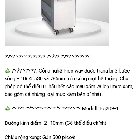
??̂?? ????̣̂ ??????? ???́?? ??̃?? ???????
???̛́? ????̣̂?: Công nghệ Pico way được trang bị 3 bước
sóng – 1064, 530 và 785nm trên cùng một hệ thống. Cho
phép có thể điều trị hầu hết các màu xăm và loại mực xăm,
bao gồm cả những loại mực xăm bền bỉ nhất.
???̂?? ??̂́ ??̃ ????̣̂? ??́? ???? ??? Modell: Fq209-1
Đường kính điểm: 2 -10mm (Có thể điều chỉnh)
Chiều rộng xung: Gần 500 pico/s