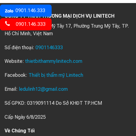
0901.146.333
CÔNG TY TNHH THƯƠNG MẠI DỊCH VỤ LINITECH
0901.146.333
Địa chỉ:
61/35 Trung Mỹ Tây 17, Phường Trung Mỹ Tây, TP.
Hồ Chí Minh, Việt Nam
Số điện thoại:
0901146333
Website:
thietbithammylinitech.com
Facebook:
Thiết bị thẩm mỹ Linitech
Email:
ledulinh12@gmail.com
Số GPKD: 0319091114 Do Sở KHĐT TP.HCM
Cấp Ngày 6/8/2025
Về Chúng Tối