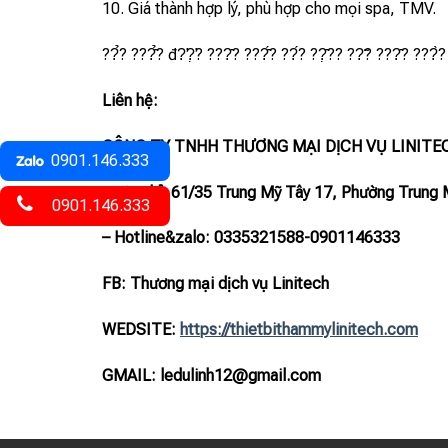
10. Giá thành hợp lý, phù hợp cho mọi spa, TMV.
??̉? ???̂̉? đ?̛?̛̣? ???̂? ???̂́? ??́? ??̣̂?? ??̃? ???̂? ???̀? 
Liên hệ:
CÔNG TY TNHH THƯƠNG MẠI DỊCH VỤ LINITE
0901.146.333
– Địa chỉ: 61/35 Trung Mỹ Tây 17, Phường Trung 
0901.146.333
– Hotline
&zalo
: 0335321588-0901146333
FB: Thương mại dịch vụ Linitech
WEDSITE:
https://thietbithammylinitech.com
GMAIL: ledulinh12@gmail.com