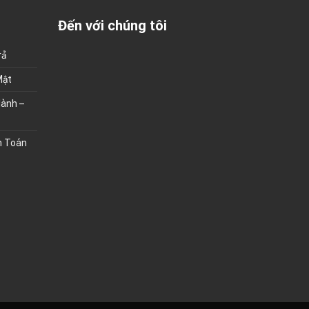
Đến với chúng tôi
rả
Mật
ành –
h Toán