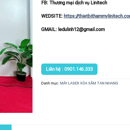
FB: Thương mại dịch vụ Linitech
WEDSITE:
https://thietbithammylinitech.c
GMAIL: ledulinh12@gmail.com
Liên hệ : 0901.146.333
Danh mục:
MÁY LASER XÓA XĂM TAN NHANG