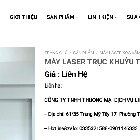
Ủ
GIỚI THIỆU
SẢN PHẨM
LINH KIỆN
SỬA
TRANG CHỦ
/
SẢN PHẨM
/
MÁY LASER XÓA XĂ
MÁY LASER TRỤC KHUỶU 
Giá : Liên Hệ
Liên hệ:
CÔNG TY TNHH THƯƠNG MẠI DỊCH VỤ L
– Địa chỉ: 61/35 Trung Mỹ Tây 17, Phường 
– Hotline
&zalo
: 0335321588-0901146333