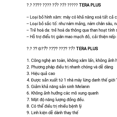
?.? ??̂?? ??̣?? ??̉? ??́? ?????
TERA PLUS
– Loại bỏ hình xăm: máy có khả năng xoá tất cả
– Loại bỏ sắc tố: như nám mảng, nám chân sâu, n
– Trẻ hoá da: trẻ hoá da thông qua than hoạt tính
– Hỗ trợ điểu trị giãn mao mạch đỏ, cải thiện nếp 
?.? ?̛? Đ??̂̉? ??̛?̛̣? ???̣̂? ??̉?
TERA PLUS
1. Công nghệ an toàn, không xâm lấn, không ảnh 
2. Phương pháp điều trị nhanh chóng và dễ dàng
3. Hiệu quả cao
4. Được sản xuất từ 1 nhà máy lừng danh thế giới 
5. Giảm khả năng sản sinh Melanin
6. Không ảnh hưởng các mô xung quanh
7. Mật độ năng lượng đồng đều.
8. Có thể điều trị nhiều bệnh lý
9. Linh kiện dễ dành thay thế