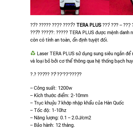
??́? ????? ???̣? ????̉?
TERA PLUS
???́ ??̆? – ???̣ 
???̛́? ????̣̂?: ????? TERA PLUS được mệnh danh n
còn có tính an toàn, ổn định tuyệt đối.
Laser TERA PLUS sử dụng sung siêu ngắn để nhấ
và loại bỏ bởi cơ thể thông qua hệ thống bạch huy
?.? ???̂?? ??̂́ ??̃ ??̃ ????̣̂?
– Công suất: 1200w
– Kích thước điểm: 2-10mm
– Trục khuỷu 7 khớp nhập khẩu của Hàn Quốc
– Tốc độ: 1-10hz
– Năng lượng: 0.1 – 2.0J/cm2
– Bảo hành: 12 tháng.