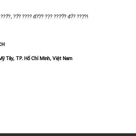
???̂́?, ??̂́? ???? đ?̛?̛̣? ??̣? ???̛?̛̀? đ?́? ???̣̂?!
CH
Mỹ Tây, TP. Hồ Chí Minh, Việt Nam