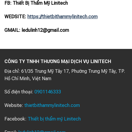
FB: Thiết Bị Thẩm Mỹ Linitech
WEDSITE:
https://thietbithammylinitech.com
GMAIL: ledulinh12@gmail.com
CÔNG TY TNHH THƯƠNG MẠI DỊCH VỤ LINITECH
Địa chỉ:
61/35 Trung Mỹ Tây 17, Phường Trung Mỹ Tây, TP.
Hồ Chí Minh, Việt Nam
Số điện thoại:
0901146333
Website:
thietbithammylinitech.com
Facebook:
Thiết bị thẩm mỹ Linitech