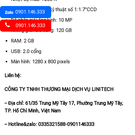
Máy ảnh: Máy ảnh kỹ thuật số 1:1.7”CCD
0901.146.333
Độ phân giải ống kính: 10 MP
0901.146.333
Không gian đĩa cứng: 120 GB
RAM: 2 GB
USB: 2.0 cổng
Màn hình: 1280 x 800 pixels
Liên hệ:
CÔNG TY TNHH THƯƠNG MẠI DỊCH VỤ LINITECH
– Địa chỉ: 61/35 Trung Mỹ Tây 17, Phường Trung Mỹ Tây,
TP. Hồ Chí Minh, Việt Nam
– Hotline
&zalo
: 0335321588-0901146333