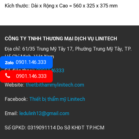
Kích thước: Dài x Rộng x Cao = 560 x 325 x 375 mm
CÔNG TY TNHH THƯƠNG MẠI DỊCH VỤ LINITECH
Địa chỉ:
61/35 Trung Mỹ Tây 17, Phường Trung Mỹ Tây, TP.
Hồ Chí Minh, Việt Nam
0901.146.333
Số điện thoại:
0901146333
0901.146.333
Website:
thietbithammylinitech.com
Facebook:
Thiết bị thẩm mỹ Linitech
Email:
ledulinh12@gmail.com
Số GPKD: 0319091114 Do Sở KHĐT TP.HCM