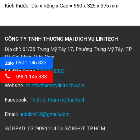
Kích thước: Dài x Rộng x Cao = 560 x 325 x 375 mm
CÔNG TY TNHH THƯƠNG MẠI DỊCH VỤ LINITECH
Địa chỉ:
61/35 Trung Mỹ Tây 17, Phường Trung Mỹ Tây, TP.
Hồ Chí Minh, Việt Nam
0901.146.333
Số điện thoại:
0901146333
0901.146.333
Website:
thietbithammylinitech.com
Facebook:
Thiết bị thẩm mỹ Linitech
Email:
ledulinh12@gmail.com
Số GPKD: 0319091114 Do Sở KHĐT TP.HCM