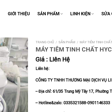
Ủ
GIỚI THIỆU
SẢN PHẨM
LINH KIỆN
SỬA
TRANG CHỦ
/
SẢN PHẨM
/
MÁY TIÊM TINH CHẤ
MÁY TIÊM TINH CHẤT HY
Giá : Liên Hệ
Liên hệ:
CÔNG TY TNHH THƯƠNG MẠI DỊCH VỤ L
– Địa chỉ: 61/35 Trung Mỹ Tây 17, Phường 
– Hotline
&zalo
: 0335321588-0901146333