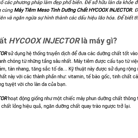
 số các phương pháp làm đẹp phổ biến. Để sở hữu làn da khỏe 
ng cùng
Máy Tiêm Meso Tinh Dưỡng Chất HYCOOX INJECTOR
. 
hiên và ngăn ngừa sự hình thành các dấu hiệu lão hóa. Để biết t
hất
HYCOOX INJECTOR
là máy gì?
TOR
sử dụng hệ thống truyền dịch để đưa các dưỡng chất tốt vào 
anh chóng từ những tầng sâu nhất. Máy tiêm được cấu tạo từ việc 
ám, tàn nhang, tăng sắc tố da… Kỹ thuật này được sử dụng rộng r
ất này với các thành phần như: vitamin, tế bào gốc, tinh chất c
g tuyệt vời cho làn da của bạn.
TOR
hoạt động giống như một chiếc máy phun dưỡng chất thông t
chất lỏng hiệu quả, ngăn dưỡng chất quay trào ngược trở lại.