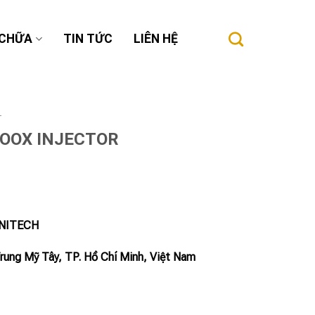
 CHỮA
TIN TỨC
LIÊN HỆ
T
COOX INJECTOR
INITECH
Trung Mỹ Tây, TP. Hồ Chí Minh, Việt Nam