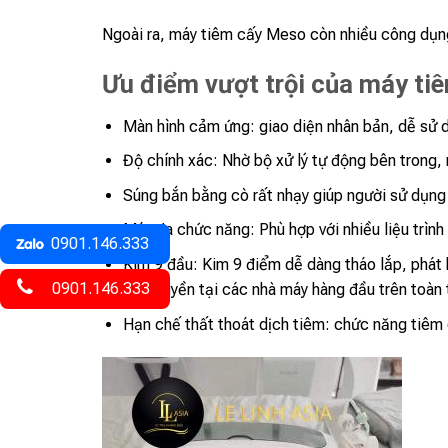
Ngoài ra, máy tiêm cấy Meso còn nhiều công dụng 
Ưu điểm vượt trội của máy ti
Màn hình cảm ứng: giao diện nhân bản, dễ sử 
Độ chính xác: Nhờ bộ xử lý tự động bên trong,
Súng bắn bằng cò rất nhạy giúp người sử dụng 
Máy đa chức năng: Phù hợp với nhiều liệu trình
0901.146.333
Kim 9 đầu: Kim 9 điểm dễ dàng tháo lắp, phát h
0901.146.333
độc quyền tại các nhà máy hàng đầu trên toàn th
Hạn chế thất thoát dịch tiêm: chức năng tiêm c