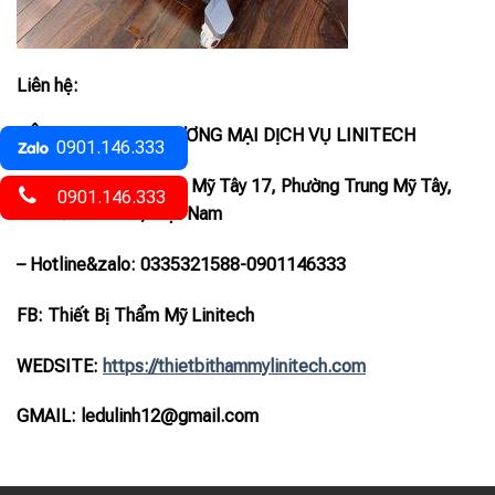
Liên hệ:
CÔNG TY TNHH THƯƠNG MẠI DỊCH VỤ LINITECH
0901.146.333
– Địa chỉ: 61/35 Trung Mỹ Tây 17, Phường Trung Mỹ Tây,
0901.146.333
TP. Hồ Chí Minh, Việt Nam
– Hotline
&zalo
: 0335321588-0901146333
FB: Thiết Bị Thẩm Mỹ Linitech
WEDSITE:
https://thietbithammylinitech.com
GMAIL: ledulinh12@gmail.com