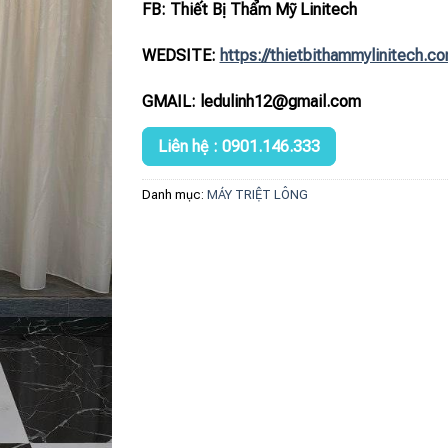
FB: Thiết Bị Thẩm Mỹ Linitech
WEDSITE:
https://thietbithammylinitech.c
GMAIL: ledulinh12@gmail.com
Liên hệ : 0901.146.333
Danh mục:
MÁY TRIỆT LÔNG