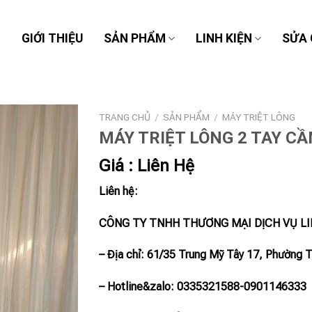
Ủ
GIỚI THIỆU
SẢN PHẨM
LINH KIỆN
SỬA
TRANG CHỦ
/
SẢN PHẨM
/
MÁY TRIỆT LÔNG
MÁY TRIỆT LÔNG 2 TAY 
Giá : Liên Hệ
Liên hệ:
CÔNG TY TNHH THƯƠNG MẠI DỊCH VỤ L
– Địa chỉ: 61/35 Trung Mỹ Tây 17, Phường 
– Hotline
&zalo
: 0335321588-0901146333