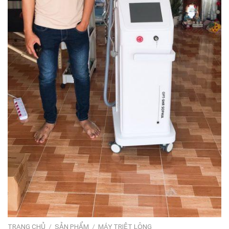
TRANG CHỦ
/
SẢN PHẨM
/
MÁY TRIỆT LÔNG