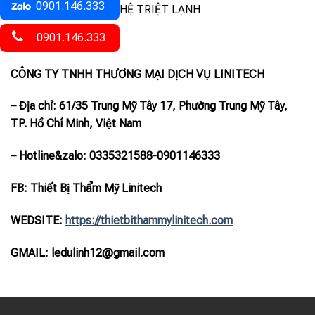
0901.146.333
ỨNG DỤNG CÔNG NGHỆ TRIỆT LẠNH
0901.146.333
Liên hệ:
CÔNG TY TNHH THƯƠNG MẠI DỊCH VỤ LINITECH
– Địa chỉ: 61/35 Trung Mỹ Tây 17, Phường Trung Mỹ Tây,
TP. Hồ Chí Minh, Việt Nam
– Hotline
&zalo
: 0335321588-0901146333
FB: Thiết Bị Thẩm Mỹ Linitech
WEDSITE:
https://thietbithammylinitech.com
GMAIL: ledulinh12@gmail.com