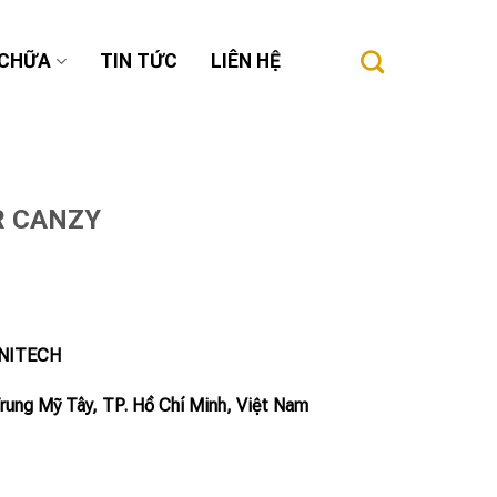
 CHỮA
TIN TỨC
LIÊN HỆ
R CANZY
INITECH
Trung Mỹ Tây, TP. Hồ Chí Minh, Việt Nam