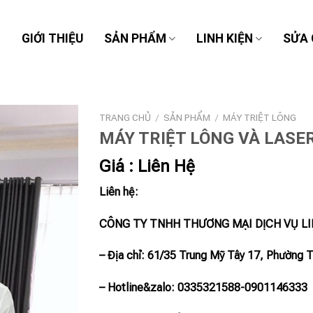
Ủ
GIỚI THIỆU
SẢN PHẨM
LINH KIỆN
SỬA
TRANG CHỦ
/
SẢN PHẨM
/
MÁY TRIỆT LÔNG
MÁY TRIỆT LÔNG VÀ LASE
Giá : Liên Hệ
Liên hệ:
CÔNG TY TNHH THƯƠNG MẠI DỊCH VỤ L
– Địa chỉ: 61/35 Trung Mỹ Tây 17, Phường 
– Hotline
&zalo
: 0335321588-0901146333