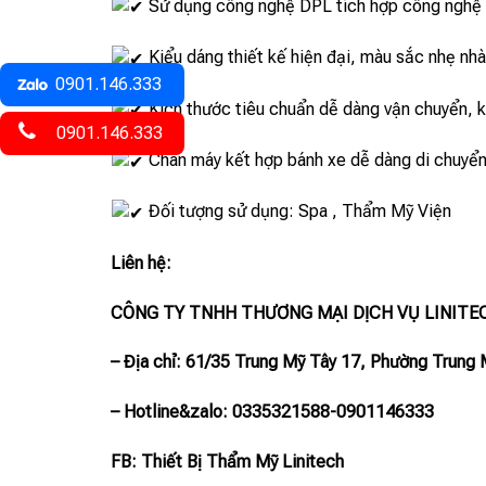
Sử dụng công nghệ DPL tích hợp công nghệ x
Kiểu dáng thiết kế hiện đại, màu sắc nhẹ nh
0901.146.333
Kích thước tiêu chuẩn dễ dàng vận chuyển, k
0901.146.333
Chân máy kết hợp bánh xe dễ dàng di chuyển
Đối tượng sử dụng: Spa , Thẩm Mỹ Viện
Liên hệ:
CÔNG TY TNHH THƯƠNG MẠI DỊCH VỤ LINITE
– Địa chỉ: 61/35 Trung Mỹ Tây 17, Phường Trung 
– Hotline
&zalo
: 0335321588-0901146333
FB: Thiết Bị Thẩm Mỹ Linitech