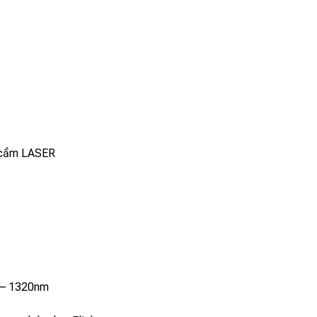
y cầm LASER
 – 1320nm