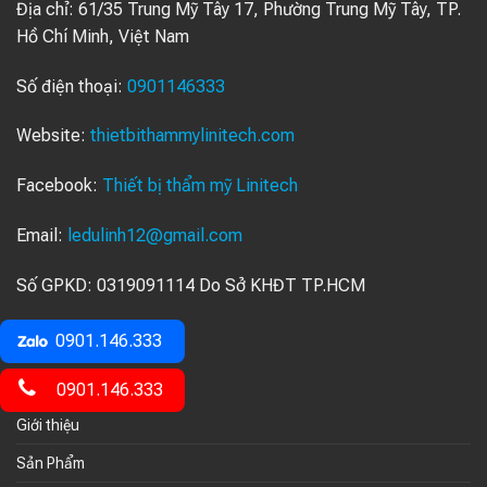
Địa chỉ:
61/35 Trung Mỹ Tây 17, Phường Trung Mỹ Tây, TP.
Hồ Chí Minh, Việt Nam
Số điện thoại:
0901146333
Website:
thietbithammylinitech.com
Facebook:
Thiết bị thẩm mỹ Linitech
Email:
ledulinh12@gmail.com
Số GPKD: 0319091114 Do Sở KHĐT TP.HCM
Cấp Ngày 6/8/2025
0901.146.333
Về Chúng Tối
0901.146.333
Giới thiệu
Sản Phẩm