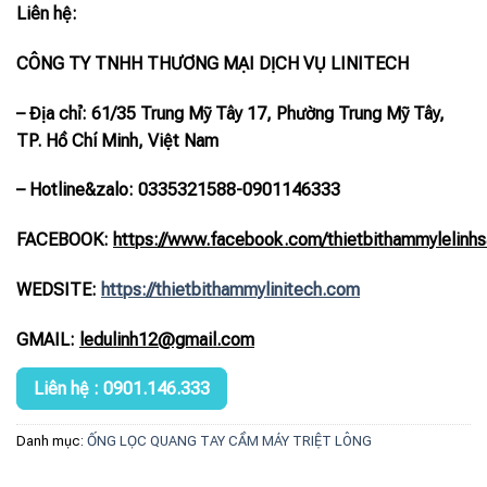
Liên hệ:
CÔNG TY TNHH THƯƠNG MẠI DỊCH VỤ LINITECH
– Địa chỉ: 61/35 Trung Mỹ Tây 17, Phường Trung Mỹ Tây,
TP. Hồ Chí Minh, Việt Nam
– Hotline
&zalo
: 0335321588-0901146333
FACEBOOK:
https://www.facebook.com/thietbithammylelinhs
WEDSITE:
https://thietbithammylinitech.com
GMAIL:
ledulinh12@gmail.com
Liên hệ : 0901.146.333
Danh mục:
ỐNG LỌC QUANG TAY CẦM MÁY TRIỆT LÔNG