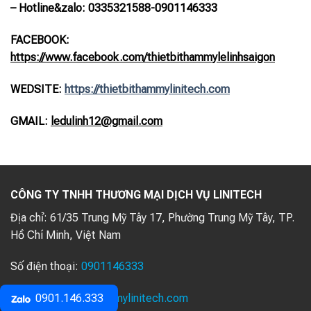
– Hotline
&zalo
: 0335321588-0901146333
FACEBOOK:
https://www.facebook.com/thietbithammylelinhsaigon
WEDSITE:
https://thietbithammylinitech.com
GMAIL:
ledulinh12@gmail.com
CÔNG TY TNHH THƯƠNG MẠI DỊCH VỤ LINITECH
Địa chỉ:
61/35 Trung Mỹ Tây 17, Phường Trung Mỹ Tây, TP.
Hồ Chí Minh, Việt Nam
Số điện thoại:
0901146333
Website:
thietbithammylinitech.com
0901.146.333