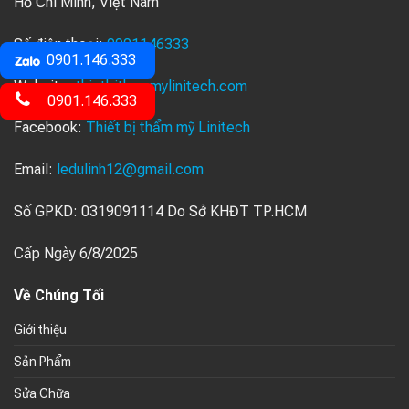
Hồ Chí Minh, Việt Nam
Số điện thoại:
0901146333
0901.146.333
Website:
thietbithammylinitech.com
0901.146.333
Facebook:
Thiết bị thẩm mỹ Linitech
Email:
ledulinh12@gmail.com
Số GPKD: 0319091114 Do Sở KHĐT TP.HCM
Cấp Ngày 6/8/2025
Về Chúng Tối
Giới thiệu
Sản Phẩm
Sửa Chữa