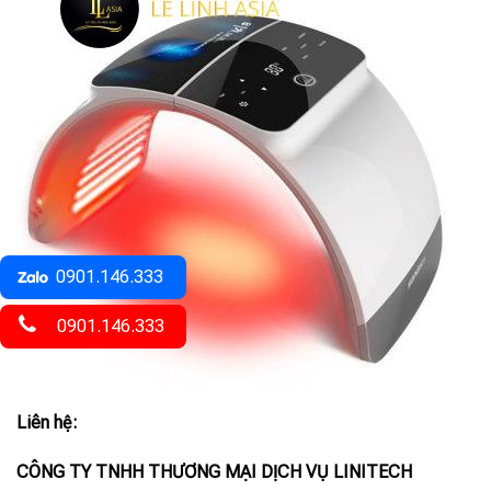
0901.146.333
0901.146.333
Liên hệ:
CÔNG TY TNHH THƯƠNG MẠI DỊCH VỤ LINITECH