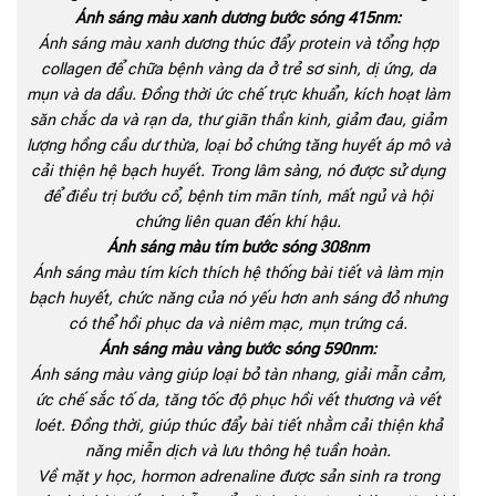
Ánh sáng màu xanh dương bước sóng 415nm:
Ánh sáng màu xanh dương thúc đẩy protein và tổng hợp
collagen để chữa bệnh vàng da ở trẻ sơ sinh, dị ứng, da
mụn và da dầu. Đồng thời ức chế trực khuẩn, kích hoạt làm
săn chắc da và rạn da, thư giãn thần kinh, giảm đau, giảm
lượng hồng cầu dư thừa, loại bỏ chứng tăng huyết áp mô và
cải thiện hệ bạch huyết. Trong lâm sàng, nó được sử dụng
để điều trị bướu cổ, bệnh tim mãn tính, mất ngủ và hội
chứng liên quan đến khí hậu.
Ánh sáng màu tím bước sóng 308nm
Ánh sáng màu tím kích thích hệ thống bài tiết và làm mịn
bạch huyết, chức năng của nó yếu hơn anh sáng đỏ nhưng
có thể hồi phục da và niêm mạc, mụn trứng cá.
Ánh sáng màu vàng bước sóng 590nm:
Ánh sáng màu vàng giúp loại bỏ tàn nhang, giải mẫn cảm,
ức chế sắc tố da, tăng tốc độ phục hồi vết thương và vết
loét. Đồng thời, giúp thúc đẩy bài tiết nhằm cải thiện khả
năng miễn dịch và lưu thông hệ tuần hoàn.
Về mặt y học, hormon adrenaline được sản sinh ra trong