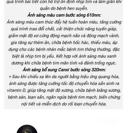
quá trình bài tiết còn hỗ trợ ổn định nhịp tim và làm giãn khí
quản do bệnh hen suyễn.
Ánh sáng màu cam bước sóng 610nm:
Ánh sáng màu cam thúc đẩy hệ tuần hoàn máu, tăng cường
quá trình trao đổi chất, cải thiện chức năng tuyến giáp,
giảm mật độ xơ cứng động mạch não và động mạch vành,
gia tăng sự thèm ăn, chữa bệnh hốc hác, thiếu máu, áp
dụng cho các bệnh nhân mắc bệnh tim thông thường, đặc
biệt là nhịp tim bị yếu. Kết hợp với ánh sáng màu xanh
dương khi chữa bệnh tim mãn tính và đánh trống ngực.
Ánh sáng bổ sung Canxi bước sóng 320nm:
+ Sau khi chiếu xạ lên da người bằng hiệu ứng quang hóa,
ánh sáng được tăng cường tốc độ chuyển hóa sản sinh ra
vitamin D, giúp tăng mật độ xương, chữa bệnh loãng xương,
bệnh sán, loạn sản, ngăn ngừa bệnh tim mạch, biến chứng
nội tiết và miễn dịch do rối loạn chuyển hóa.