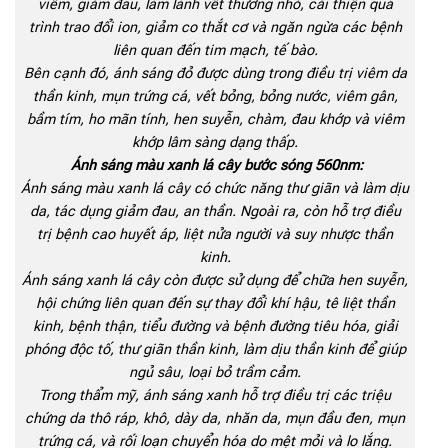
viêm, giảm đau, làm lành vết thương nhỏ, cải thiện quá
trình trao đổi ion, giảm co thắt cơ và ngăn ngừa các bệnh
liên quan đến tim mạch, tế bào.
Bên cạnh đó, ánh sáng đỏ được dùng trong điều trị viêm da
thần kinh, mụn trứng cá, vết bỏng, bỏng nước, viêm gân,
bầm tím, ho mãn tính, hen suyễn, chàm, đau khớp và viêm
khớp lâm sàng dạng thấp.
Ánh sáng màu xanh lá cây bước sóng 560nm:
Ánh sáng màu xanh lá cây có chức năng thư giãn và làm dịu
da, tác dụng giảm đau, an thần. Ngoài ra, còn hỗ trợ điều
trị bệnh cao huyết áp, liệt nửa người và suy nhược thần
kinh.
Ánh sáng xanh lá cây còn được sử dụng để chữa hen suyễn,
hội chứng liên quan đến sự thay đổi khí hậu, tê liệt thần
kinh, bệnh thận, tiểu đường và bệnh đường tiêu hóa, giải
phóng độc tố, thư giãn thần kinh, làm dịu thần kinh để giúp
ngủ sâu, loại bỏ trầm cảm.
Trong thẩm mỹ, ánh sáng xanh hỗ trợ điều trị các triệu
chứng da thô ráp, khô, dày da, nhăn da, mụn đầu đen, mụn
trứng cá, và rối loạn chuyển hóa do mệt mỏi và lo lắng.