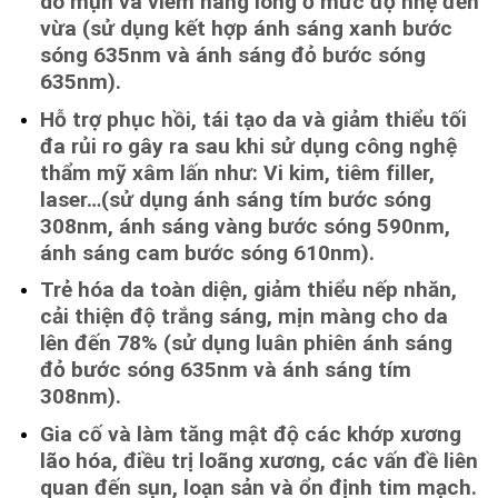
do mụn và viêm nang lông ở mức độ nhẹ đến
vừa (sử dụng kết hợp ánh sáng xanh bước
sóng 635nm và ánh sáng đỏ bước sóng
635nm).
Hỗ trợ phục hồi, tái tạo da và giảm thiểu tối
đa rủi ro gây ra sau khi sử dụng công nghệ
thẩm mỹ xâm lấn như: Vi kim, tiêm filler,
laser…(sử dụng ánh sáng tím bước sóng
308nm, ánh sáng vàng bước sóng 590nm,
ánh sáng cam bước sóng 610nm).
Trẻ hóa da toàn diện, giảm thiểu nếp nhăn,
cải thiện độ trắng sáng, mịn màng cho da
lên đến 78% (sử dụng luân phiên ánh sáng
đỏ bước sóng 635nm và ánh sáng tím
308nm).
Gia cố và làm tăng mật độ các khớp xương
lão hóa, điều trị loãng xương, các vấn đề liên
quan đến sụn, loạn sản và ổn định tim mạch.