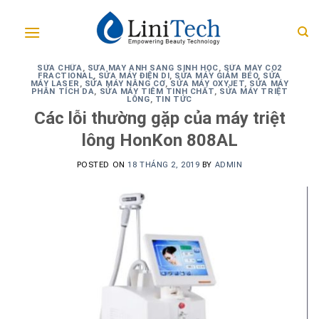
Skip
to
content
SỬA CHỮA
,
SỬA MÁY ÁNH SÁNG SINH HỌC
,
SỬA MÁY CO2
FRACTIONAL
,
SỬA MÁY ĐIỆN DI
,
SỬA MÁY GIẢM BÉO
,
SỬA
MÁY LASER
,
SỬA MÁY NÂNG CƠ
,
SỬA MÁY OXYJET
,
SỬA MÁY
PHÂN TÍCH DA
,
SỬA MÁY TIÊM TINH CHẤT
,
SỬA MÁY TRIỆT
LÔNG
,
TIN TỨC
Các lỗi thường gặp của máy triệt
lông HonKon 808AL
POSTED ON
18 THÁNG 2, 2019
BY
ADMIN