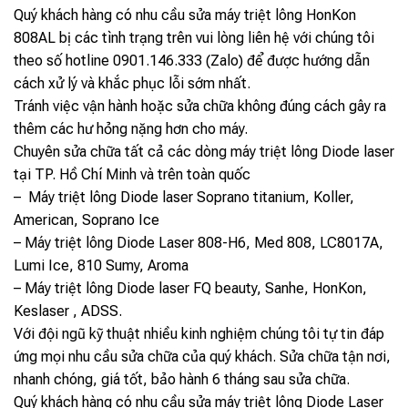
Quý khách hàng có nhu cầu sửa máy triệt lông HonKon
808AL bị các tình trạng trên vui lòng liên hệ với chúng tôi
theo số hotline 0901.146.333 (Zalo) để được hướng dẫn
cách xử lý và khắc phục lỗi sớm nhất.
Tránh việc vận hành hoặc sửa chữa không đúng cách gây ra
thêm các hư hỏng nặng hơn cho máy.
Chuyên sửa chữa tất cả các dòng máy triệt lông Diode laser
tại TP. Hồ Chí Minh và trên toàn quốc
– Máy triệt lông Diode laser Soprano titanium, Koller,
American, Soprano Ice
– Máy triệt lông Diode Laser 808-H6, Med 808, LC8017A,
Lumi Ice, 810 Sumy, Aroma
– Máy triệt lông Diode laser FQ beauty, Sanhe, HonKon,
Keslaser , ADSS.
Với đội ngũ kỹ thuật nhiều kinh nghiệm chúng tôi tự tin đáp
ứng mọi nhu cầu sửa chữa của quý khách. Sửa chữa tận nơi,
nhanh chóng, giá tốt, bảo hành 6 tháng sau sửa chữa.
Quý khách hàng có nhu cầu sửa máy triệt lông Diode Laser