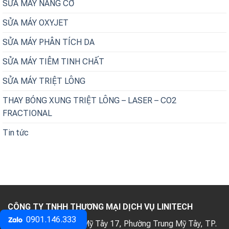
SỬA MÁY NÂNG CƠ
SỬA MÁY OXYJET
SỬA MÁY PHÂN TÍCH DA
SỬA MÁY TIÊM TINH CHẤT
SỬA MÁY TRIỆT LÔNG
THAY BÓNG XUNG TRIỆT LÔNG – LASER – CO2
FRACTIONAL
Tin tức
CÔNG TY TNHH THƯƠNG MẠI DỊCH VỤ LINITECH
0901.146.333
Địa chỉ:
61/35 Trung Mỹ Tây 17, Phường Trung Mỹ Tây, TP.