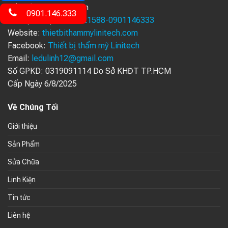
Hồ Chí Minh, Việt Nam
0901.146.333
Số điện thoại:
0335321588-0901146333
Website:
thietbithammylinitech.com
Facebook:
Thiết bị thẩm mỹ Linitech
Email:
ledulinh12@gmail.com
Số GPKD: 0319091114 Do Sở KHĐT TP.HCM
Cấp Ngày 6/8/2025
Về Chúng Tối
Giới thiệu
Sản Phẩm
Sửa Chữa
Linh Kiện
Tin tức
Liên hệ