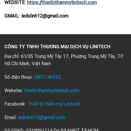
WEDSITE:
https://thietbithammylinitech.com
GMAIL: ledulinh12@gmail.com
CÔNG TY TNHH THƯƠNG MẠI DỊCH VỤ LINITECH
Địa chỉ:
61/35 Trung Mỹ Tây 17, Phường Trung Mỹ Tây, TP.
Hồ Chí Minh, Việt Nam
Số điện thoại:
0901146333
Website:
thietbithammylinitech.com
Facebook:
Thiết bị thẩm mỹ Linitech
Email:
ledulinh12@gmail.com
Số GPKD: 0319091114 Do Sở KHĐT TP.HCM