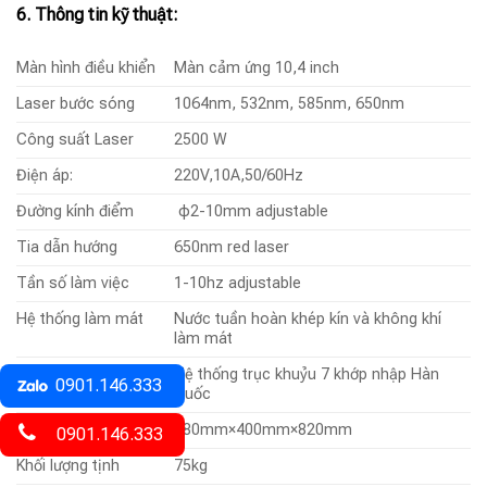
6. Thông tin kỹ thuật:
Màn hình điều khiển
Màn cảm ứng 10,4 inch
Laser bước sóng
1064nm, 532nm, 585nm, 650nm
Công suất Laser
2500 W
Điện áp:
220V,10A,50/60Hz
Đường kính điểm
φ2-10mm adjustable
Tia dẫn hướng
650nm red laser
Tần số làm việc
1-10hz adjustable
Hệ thống làm mát
Nước tuần hoàn khép kín và không khí
làm mát
Tay cầm laser
Hệ thống trục khuỷu 7 khớp nhập Hàn
0901.146.333
Quốc
Kích thước
680mm×400mm×820mm
0901.146.333
Khối lượng tịnh
75kg