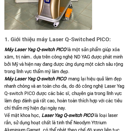
1. Giới thiệu máy Laser Q-Switched PICO:
Máy Laser Yag Q-switch PICO
là một sản phẩm giúp xóa
xăm, trị nám.. dựa trên công nghệ ND YAG được phát minh
bởi Mỹ và hiện nay đang được ứng dụng một cách sâu rộng
trong lĩnh vực thẩm mỹ làm đẹp.
Máy Laser Yag Q-switch PICO
mang lại hiệu quả làm đẹp
nhanh chóng và an toàn cho da, do đó công nghệ Laser Yag
Q-switch PICO được các bác sĩ, chuyên gia trong lĩnh vực
làm đẹp đánh giá rất cao, hoàn toàn thích hợp với các tiêu
chí thẩm mỹ hiện đại ngày nay.
Về mặt khoa học,
Laser Yag Q-switch PICO
là loại laser
rắn, sử dụng hoạt chất là tinh thể Neodym Yttrium
Aluminium Garnet, có thể phát theo chế độ xung liên tục,