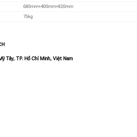
680mm×400mm×820mm
75kg
CH
Mỹ Tây, TP. Hồ Chí Minh, Việt Nam