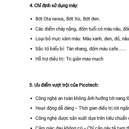
4. Chỉ định sử dụng máy:
Bớt Ota nevus, Bớt Ito, Bớt đen.
Các điểm cháy nắng, đốm tuổi có màu nâu, đố
Loại bỏ mực xăm màu:
Màu xanh, đen, đỏ, nâ
Sắc tố biểu bì: Tàn nhang, đốm màu cafe……
Hỗ trợ điều trị: Trị giản mao mạch
5. Ưu điểm vượt trội của Picotech:
Công nghệ an toàn không ảnh hưởng tới nang l
Hoạt động dễ dàng – Thời gian điều trị rút ngắ
Công nghệ được sản xuất dựa trên tiêu chuẩn 
Cảm giác đau không có – Chỉ cần gây tê tạm thời