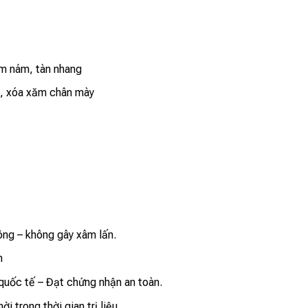
m nám, tàn nhang
u, xóa xăm chân mày
ông – không gây xâm lấn.
n
quốc tế – Đạt chứng nhận an toàn.
 trong thời gian trị liệu