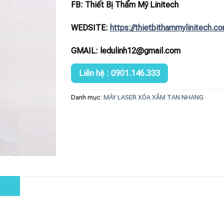
FB: Thiết Bị Thẩm Mỹ Linitech
WEDSITE:
https://thietbithammylinitech.c
GMAIL: ledulinh12@gmail.com
Liên hệ : 0901.146.333
Danh mục:
MÁY LASER XÓA XĂM TAN NHANG