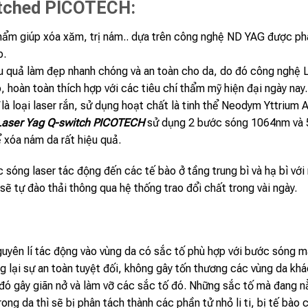
itched PICOTECH:
hẩm giúp xóa xăm, trị nám.. dựa trên công nghệ ND YAG được ph
p.
u quả làm đẹp nhanh chóng và an toàn cho da, do đó công nghệ
, hoàn toàn thích hợp với các tiêu chí thẩm mỹ hiện đại ngày nay.
là loại laser rắn, sử dụng hoạt chất là tinh thể Neodym Yttrium
aser Yag Q-switch PICOTECH
sử dụng 2 bước sóng 1064nm và 5
 xóa nám da rất hiệu quả.
sóng laser tác động đến các tế bào ở tầng trung bì và hạ bì với
 sẽ tự đào thải thông qua hệ thống trao đổi chất trong vài ngày.
uyên lí tác động vào vùng da có sắc tố phù hợp với bước sóng m
g lại sự an toàn tuyệt đối, không gây tốn thương các vùng da k
ó gây giãn nở và làm vỡ các sắc tố đó. Những sắc tố mà đang nằ
g da thì sẽ bị phân tách thành các phần tử nhỏ li ti, bị tế bào c