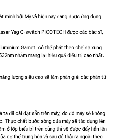
át minh bởi Mỹ và hiện nay đang được ứng dụng
 Laser Yag Q-switch PICOTECH được các bác sĩ,
 Aluminium Garnet, có thể phát theo chế độ xung
32nm nhằm mang lại hiệu quả điều trị cao nhất.
 năng lượng siêu cao sẽ làm phân giải các phân tử
à ta đã cài đặt sẵn trên máy, do đó máy sẽ không
hác. Thực chất bước sóng của máy sẽ tác dụng lên
m ở lớp biểu bì trên cùng thì sẽ được đẩy hẳn lên
ủa cơ thể trung hòa và sau đó thải ra ngoài theo