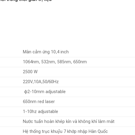
Màn cảm ứng 10,4 inch
1064nm, 532nm, 585nm, 650nm
2500 W
220V,10A,50/60Hz
φ2-10mm adjustable
650nm red laser
1-10hz adjustable
Nước tuần hoàn khép kín và không khí làm mát
Hệ thống trục khuỷu 7 khớp nhập Hàn Quốc