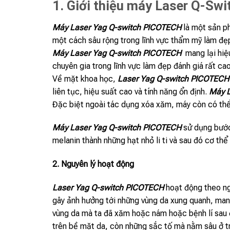
1. Giới thiệu máy Laser Q-Sw
Máy Laser Yag Q-switch PICOTECH
là một sản p
một cách sâu rộng trong lĩnh vực thẩm mỹ làm đẹ
Máy Laser Yag Q-switch PICOTECH
mang lại hiệ
chuyên gia trong lĩnh vực làm đẹp đánh giá rất cao
Về mặt khoa học,
Laser Yag Q-switch PICOTECH
liên tục, hiệu suất cao và tính năng ổn định.
Máy L
Đặc biệt ngoài tác dụng xóa xăm, máy còn có thể
Máy
Laser Yag Q-switch PICOTECH
sử dụng bước 
melanin thành những hạt nhỏ li ti và sau đó cơ thể
2. Nguyên lý hoạt động
Laser Yag Q-switch PICOTECH
hoạt động theo ng
gây ảnh hưởng tới những vùng da xung quanh, man
vùng da mà ta đã xăm hoặc nám hoặc bệnh lí sau đ
trên bề mặt da, còn những sắc tố mà nằm sâu ở tron