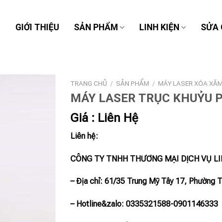
Ủ
GIỚI THIỆU
SẢN PHẨM
LINH KIỆN
SỬA
TRANG CHỦ
/
SẢN PHẨM
/
MÁY LASER XÓA XĂ
MÁY LASER TRỤC KHUỶU 
Giá : Liên Hệ
Liên hệ:
CÔNG TY TNHH THƯƠNG MẠI DỊCH VỤ L
– Địa chỉ: 61/35 Trung Mỹ Tây 17, Phường 
– Hotline
&zalo
: 0335321588-0901146333