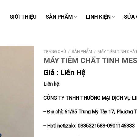
Ủ
GIỚI THIỆU
SẢN PHẨM
LINH KIỆN
SỬA
TRANG CHỦ
/
SẢN PHẨM
/
MÁY TIÊM TINH CHẤ
MÁY TIÊM CHẤT TINH ME
Giá : Liên Hệ
Liên hệ:
CÔNG TY TNHH THƯƠNG MẠI DỊCH VỤ L
– Địa chỉ: 61/35 Trung Mỹ Tây 17, Phường 
– Hotline
&zalo
: 0335321588-0901146333