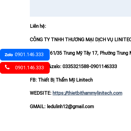
Liên hệ:
CÔNG TY TNHH THƯƠNG MẠI DỊCH VỤ LINITE
– Địa chỉ: 61/35 Trung Mỹ Tây 17, Phường Trung 
0901.146.333
– Hotline
&zalo
: 0335321588-0901146333
0901.146.333
FB: Thiết Bị Thẩm Mỹ Linitech
WEDSITE:
https://thietbithammylinitech.com
GMAIL: ledulinh12@gmail.com