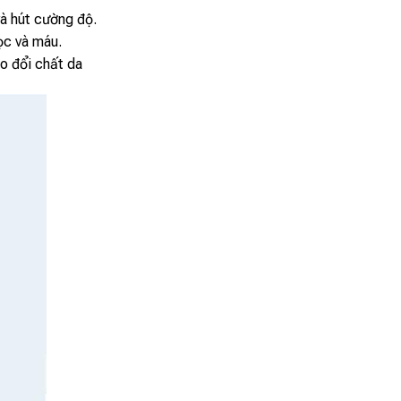
và hút cường độ.
ọc và máu.
ao đổi chất da