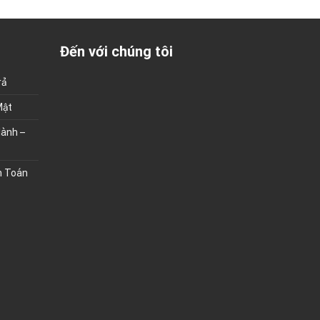
Đến với chúng tôi
rả
Mật
ành –
h Toán