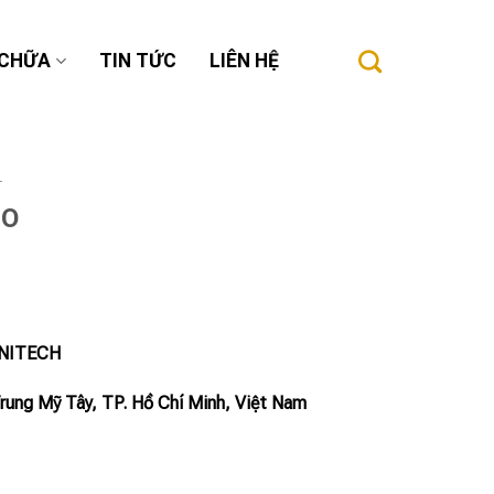
 CHỮA
TIN TỨC
LIÊN HỆ
T
SO
INITECH
Trung Mỹ Tây, TP. Hồ Chí Minh, Việt Nam