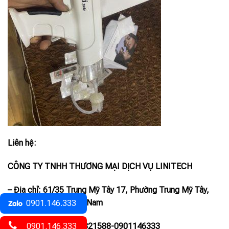
Liên hệ:
CÔNG TY TNHH THƯƠNG MẠI DỊCH VỤ LINITECH
– Địa chỉ: 61/35 Trung Mỹ Tây 17, Phường Trung Mỹ Tây,
TP. Hồ Chí Minh, Việt Nam
0901.146.333
– Hotline
&zalo
: 0335321588-0901146333
0901.146.333