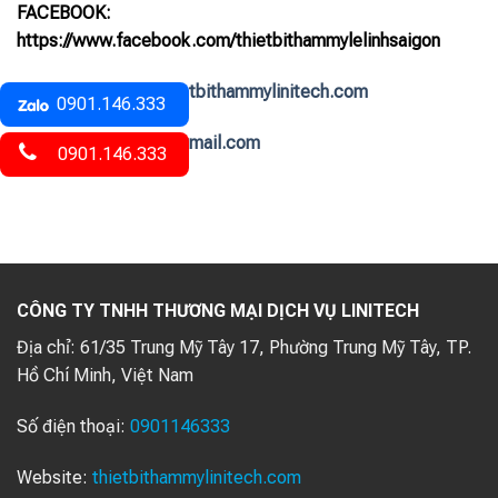
FACEBOOK:
https://www.facebook.com/thietbithammylelinhsaigon
WEDSITE:
https://thietbithammylinitech.com
0901.146.333
GMAIL:
ledulinh12@gmail.com
0901.146.333
CÔNG TY TNHH THƯƠNG MẠI DỊCH VỤ LINITECH
Địa chỉ:
61/35 Trung Mỹ Tây 17, Phường Trung Mỹ Tây, TP.
Hồ Chí Minh, Việt Nam
Số điện thoại:
0901146333
Website:
thietbithammylinitech.com