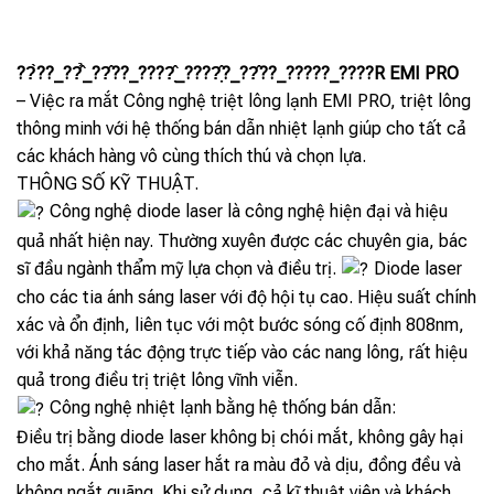
??̀??_??̂̉_??̂??_????̣̂_????̣̂?_??̂??_?????_????R EMI PRO
– Việc ra mắt Công nghệ triệt lông lạnh EMI PRO, triệt lông
thông minh với hệ thống bán dẫn nhiệt lạnh giúp cho tất cả
các khách hàng vô cùng thích thú và chọn lựa.
THÔNG SỐ KỸ THUẬT.
Công nghệ diode laser là công nghệ hiện đại và hiệu
quả nhất hiện nay. Thường xuyên được các chuyên gia, bác
sĩ đầu ngành thẩm mỹ lựa chọn và điều trị.
Diode laser
cho các tia ánh sáng laser với độ hội tụ cao. Hiệu suất chính
xác và ổn định, liên tục với một bước sóng cố định 808nm,
với khả năng tác động trực tiếp vào các nang lông, rất hiệu
quả trong điều trị triệt lông vĩnh viễn.
Công nghệ nhiệt lạnh bằng hệ thống bán dẫn:
Điều trị bằng diode laser không bị chói mắt, không gây hại
cho mắt. Ánh sáng laser hắt ra màu đỏ và dịu, đồng đều và
không ngắt quãng. Khi sử dụng, cả kĩ thuật viên và khách