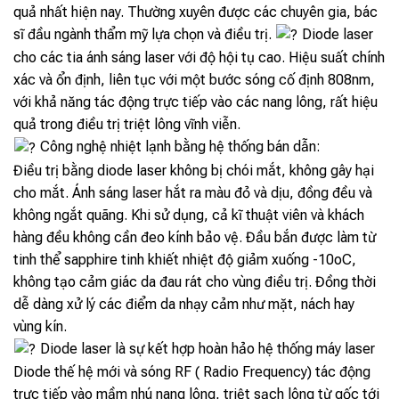
quả nhất hiện nay. Thường xuyên được các chuyên gia, bác
sĩ đầu ngành thẩm mỹ lựa chọn và điều trị.
Diode laser
cho các tia ánh sáng laser với độ hội tụ cao. Hiệu suất chính
xác và ổn định, liên tục với một bước sóng cố định 808nm,
với khả năng tác động trực tiếp vào các nang lông, rất hiệu
quả trong điều trị triệt lông vĩnh viễn.
Công nghệ nhiệt lạnh bằng hệ thống bán dẫn:
Điều trị bằng diode laser không bị chói mắt, không gây hại
cho mắt. Ánh sáng laser hắt ra màu đỏ và dịu, đồng đều và
không ngắt quãng. Khi sử dụng, cả kĩ thuật viên và khách
hàng đều không cần đeo kính bảo vệ. Đầu bắn được làm từ
tinh thể sapphire tinh khiết nhiệt độ giảm xuống -10oC,
không tạo cảm giác da đau rát cho vùng điều trị. Đồng thời
dễ dàng xử lý các điểm da nhạy cảm như mặt, nách hay
vùng kín.
Diode laser là sự kết hợp hoàn hảo hệ thống máy laser
Diode thế hệ mới và sóng RF ( Radio Frequency) tác động
trực tiếp vào mầm nhú nang lông, triệt sạch lông từ gốc tới