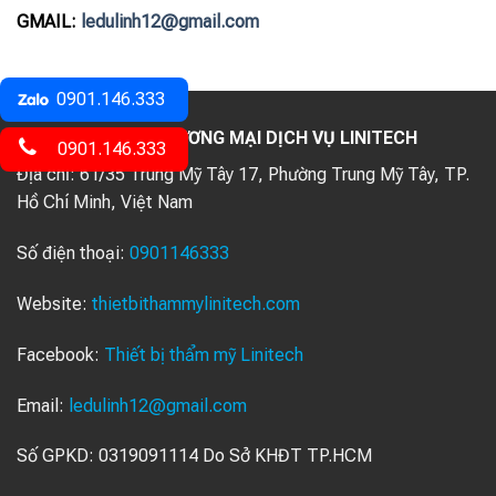
GMAIL:
ledulinh12@gmail.com
0901.146.333
CÔNG TY TNHH THƯƠNG MẠI DỊCH VỤ LINITECH
0901.146.333
Địa chỉ:
61/35 Trung Mỹ Tây 17, Phường Trung Mỹ Tây, TP.
Hồ Chí Minh, Việt Nam
Số điện thoại:
0901146333
Website:
thietbithammylinitech.com
Facebook:
Thiết bị thẩm mỹ Linitech
Email:
ledulinh12@gmail.com
Số GPKD: 0319091114 Do Sở KHĐT TP.HCM