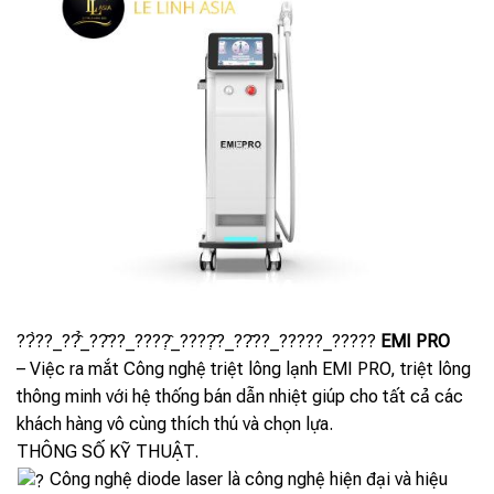
??̀??_??̂̉_??̂??_????̣̂_????̣̂?_??̂??_?????_?????
EMI PRO
– Việc ra mắt Công nghệ triệt lông lạnh EMI PRO, triệt lông
thông minh với hệ thống bán dẫn nhiệt giúp cho tất cả các
khách hàng vô cùng thích thú và chọn lựa.
THÔNG SỐ KỸ THUẬT.
Công nghệ diode laser là công nghệ hiện đại và hiệu