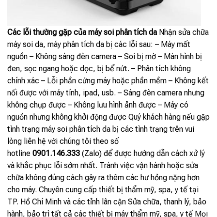
Các lỗi thường gặp của máy soi phân tích da
Nhận sửa chữa
máy soi da, máy phân tích da bị các lỗi sau: – Máy mất
nguồn – Không sáng đèn camera – Soi bị mờ – Màn hình bị
đen, sọc ngang hoặc dọc, bị bể nứt. – Phân tích không
chính xác – Lỗi phần cứng máy hoặc phần mềm – Không kết
nối được với máy tính, ipad, usb. – Sáng đèn camera nhưng
không chụp được – Không lưu hình ảnh được – Máy có
nguồn nhưng không khởi động được Quý khách hàng nếu gặp
tình trạng máy soi phân tích da bị các tình trạng trên vui
lòng liên hệ với chúng tôi theo số
hotline
0901.146.333
(Zalo) để được hướng dẫn cách xử lý
và khắc phục lỗi sớm nhất. Tránh việc vận hành hoặc sửa
chữa không đúng cách gây ra thêm các hư hỏng nặng hơn
cho máy. Chuyên cung cấp thiết bị thẩm mỹ, spa, y tế tại
TP. Hồ Chí Minh và các tỉnh lân cận Sửa chữa, thanh lý, bảo
hành, bảo trì tất cả các thiết bị máy thẩm mỹ, spa, y tế Mọi