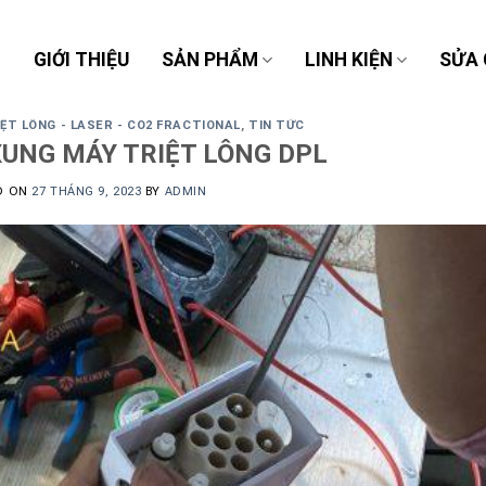
Ủ
GIỚI THIỆU
SẢN PHẨM
LINH KIỆN
SỬA
ỆT LÔNG - LASER - CO2 FRACTIONAL
,
TIN TỨC
UNG MÁY TRIỆT LÔNG DPL
D ON
27 THÁNG 9, 2023
BY
ADMIN