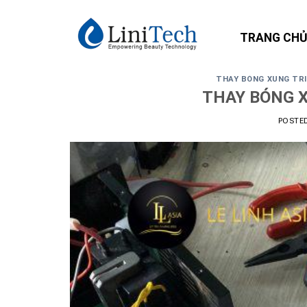
Skip
to
TRANG CH
content
THAY BÓNG XUNG TRI
THAY BÓNG X
POSTE