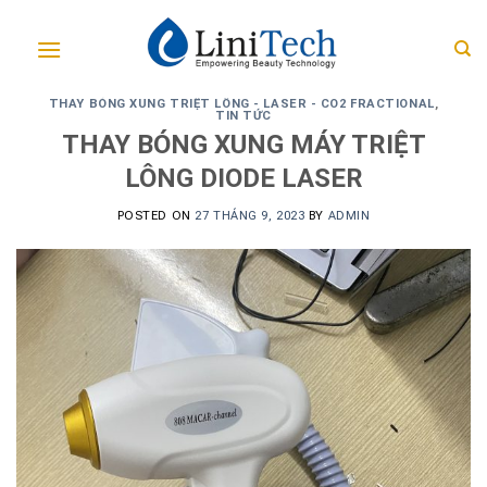
Skip
to
content
THAY BÓNG XUNG TRIỆT LÔNG - LASER - CO2 FRACTIONAL
,
TIN TỨC
THAY BÓNG XUNG MÁY TRIỆT
LÔNG DIODE LASER
POSTED ON
27 THÁNG 9, 2023
BY
ADMIN