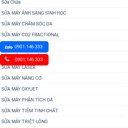
Sửa Chữa
SỬA MÁY ÁNH SÁNG SINH HỌC
SỬA MÁY CHĂM SÓC DA
SỬA MÁY CO2 FRACTIONAL
SỬA MÁY ĐIỆN DI
0901.146.333
SỬA MÁY GIẢM BÉO
0901.146.333
SỬA MÁY LASER
SỬA MÁY NÂNG CƠ
SỬA MÁY OXYJET
SỬA MÁY PHÂN TÍCH DA
SỬA MÁY TIÊM TINH CHẤT
SỬA MÁY TRIỆT LÔNG