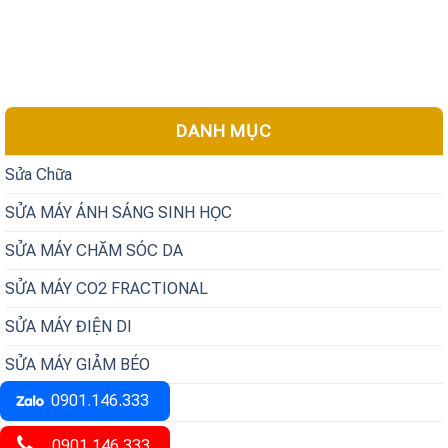
DANH MỤC
Sửa Chữa
SỬA MÁY ÁNH SÁNG SINH HỌC
SỬA MÁY CHĂM SÓC DA
SỬA MÁY CO2 FRACTIONAL
SỬA MÁY ĐIỆN DI
SỬA MÁY GIẢM BÉO
0901.146.333
SỬA MÁY LASER
SỬA MÁY NÂNG CƠ
0901.146.333