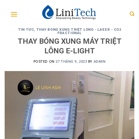
Skip
to
content
TIN TỨC
,
THAY BÓNG XUNG TRIỆT LÔNG - LASER - CO2
FRACTIONAL
THAY BÓNG XUNG MÁY TRIỆT
LÔNG E-LIGHT
POSTED ON
27 THÁNG 9, 2023
BY
ADMIN