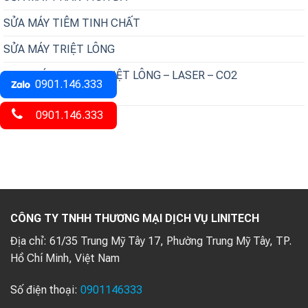
SỬA MÁY TIÊM TINH CHẤT
SỬA MÁY TRIỆT LÔNG
THAY BÓNG XUNG TRIỆT LÔNG – LASER – CO2
0901.146.333
FRACTIONAL
0901.146.333
Tin tức
CÔNG TY TNHH THƯƠNG MẠI DỊCH VỤ LINITECH
Địa chỉ:
61/35 Trung Mỹ Tây 17, Phường Trung Mỹ Tây, TP.
Hồ Chí Minh, Việt Nam
Số điện thoại:
0901146333