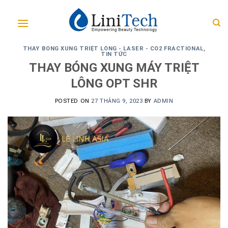
Skip
to
content
THAY BÓNG XUNG TRIỆT LÔNG - LASER - CO2 FRACTIONAL
,
TIN TỨC
THAY BÓNG XUNG MÁY TRIỆT
LÔNG OPT SHR
POSTED ON
27 THÁNG 9, 2023
BY
ADMIN