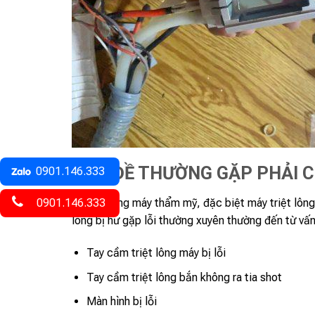
VẤN ĐỀ THƯỜNG GẶP PHẢI C
0901.146.333
0901.146.333
Khi sử dụng máy thẩm mỹ, đặc biệt máy triệt lông
lông bị hư gặp lỗi thường xuyên thường đến từ v
Tay cầm triệt lông máy bị lỗi
Tay cầm triệt lông bắn không ra tia shot
Màn hình bị lỗi