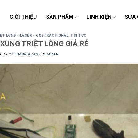
Ủ
GIỚI THIỆU
SẢN PHẨM
LINH KIỆN
SỬA
ỆT LÔNG - LASER - CO2 FRACTIONAL
,
TIN TỨC
XUNG TRIỆT LÔNG GIÁ RẺ
D ON
27 THÁNG 9, 2023
BY
ADMIN